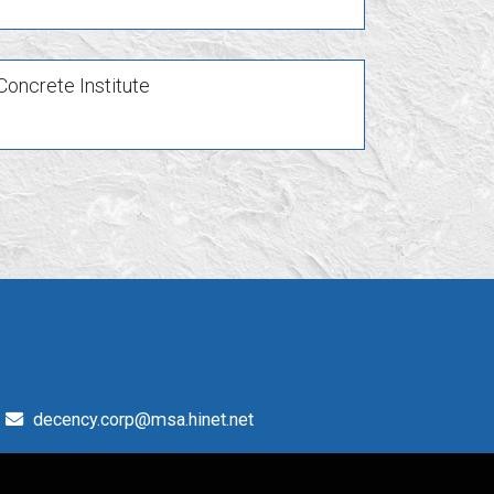
oncrete Institute
decency.corp@msa.hinet.net